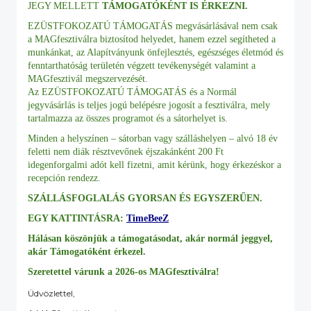
JEGY MELLETT
TÁMOGATÓKÉNT IS ÉRKEZNI.
EZÜSTFOKOZATÚ TÁMOGATÁS megvásárlásával nem csak
a MAGfesztiválra biztosítod helyedet, hanem ezzel segítheted a
munkánkat, az Alapítványunk önfejlesztés, egészséges életmód és
fenntarthatóság területén végzett tevékenységét valamint a
MAGfesztivál megszervezését.
Az EZÜSTFOKOZATÚ TÁMOGATÁS és a Normál
jegyvásárlás is teljes jogú belépésre jogosít a fesztiválra, mely
tartalmazza az összes programot és a sátorhelyet is.
Minden a helyszínen – sátorban vagy szálláshelyen – alvó 18 év
feletti nem diák résztvevőnek éjszakánként 200 Ft
idegenforgalmi adót kell fizetni, amit kérünk, hogy érkezéskor a
recepción rendezz.
SZÁLLÁSFOGLALÁS GYORSAN ÉS EGYSZERŰEN.
EGY KATTINTÁSRA:
TimeBeeZ
Hálásan köszönjük a támogatásodat, akár normál jeggyel,
akár Támogatóként érkezel.
Szeretettel várunk a 2026-os MAGfesztiválra!
Üdvözlettel,